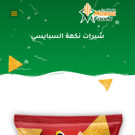
شيرإت نكهة السبايسي