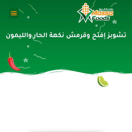
تشوبز إفتح وقرمش نكهة الحار والليمون