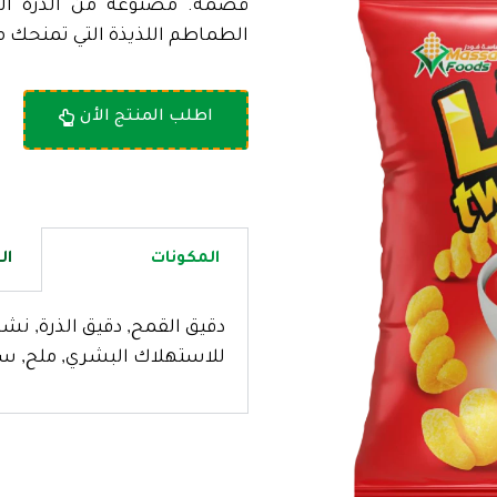
قضمة. مصنوعة من الذرة ال
الطماطم اللذيذة التي تمنحك مزي
اطلب المنتج الأن
المكونات
ال
دقيق القمح, دقيق الذرة, نشاء
للاستهلاك البشري, ملح, سك