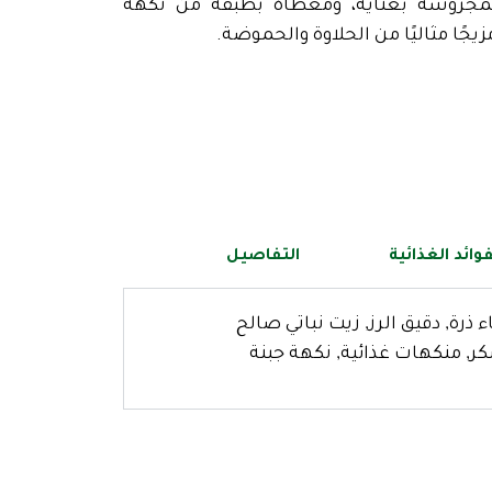
مجروشة بعناية، ومغطاة بطبقة من نكهة
جًا مثاليًا من الحلاوة والحموضة.
فوائد الغذائية
التفاصيل
 ذرة, دقيق الرز, زيت نباتي صالح
ر, منكهات غذائية, نكهة جبنة