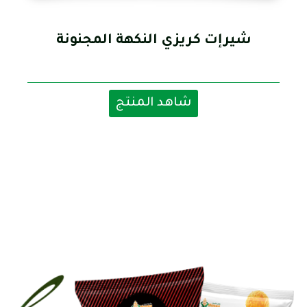
شيرإت كريزي النكهة المجنونة
شاهد المنتج