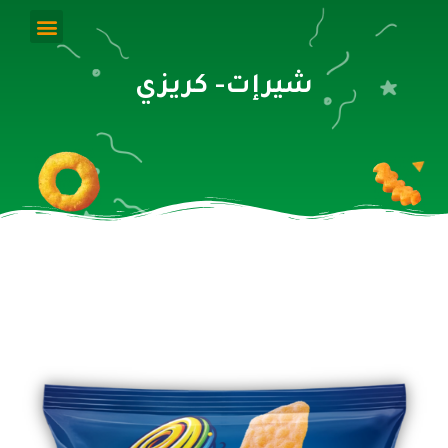
شيرإت- كريزي