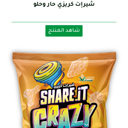
شيرإت كريزي حار وحلو
شاهد المنتج