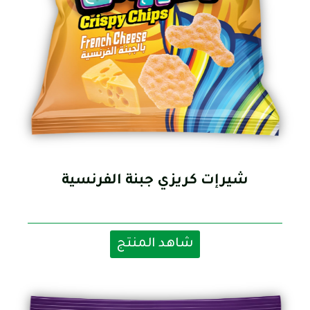
شيرإت كريزي جبنة الفرنسية
شاهد المنتج